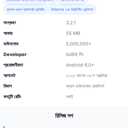
ব্যাপক অ্যাপ ক্যাটাগরি ব্রাউজিং
নির্ভরযোগ্য এবং স্থিতিশীল প্ল্যাটফর্ম
সংস্করণ
3.2.1
আকার
55 MB
ডাউনলোড
5,000,000+
Developer
bd89 টিম
প্রয়োজনীয়তা
Android 6.0+
আপডেট
২০২৩ সালের ২৮শে অক্টোবর
বিভাগ
অ্যাপ ডাউনলোড প্ল্যাটফর্ম
কনটেন্ট রেটিং
সবাই
রিলিজ লগ