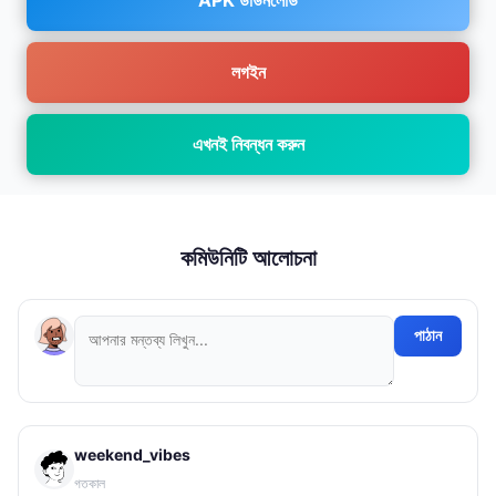
APK ডাউনলোড
লগইন
এখনই নিবন্ধন করুন
কমিউনিটি আলোচনা
পাঠান
weekend_vibes
গতকাল