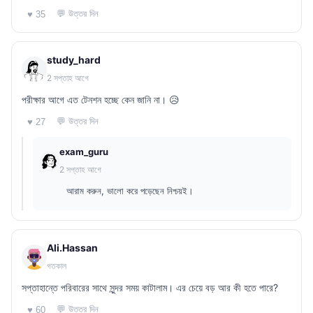
💬 উত্তর দিন
♥ 35
study_hard
2 সপ্তাহ আগে
পরীক্ষার আগে এত টেনশন হচ্ছে কেন জানি না। 😥
💬 উত্তর দিন
♥ 27
exam_guru
2 সপ্তাহ আগে
আরাম করুন, ভালো করে পড়েছেন নিশ্চয়ই।
Ali.Hassan
গতকাল
সপ্তাহান্তে পরিবারের সাথে সুন্দর সময় কাটালাম। এর চেয়ে বড় আর কী হতে পারে?
💬 উত্তর দিন
♥ 60