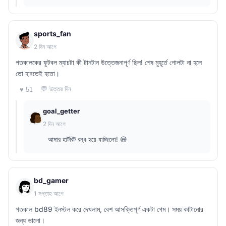
sports_fan
2 দিন আগে
গতকালকের ফুটবল ম্যাচটা কী টানটান উত্তেজনাপূর্ণ ছিল! শেষ মুহূর্তে গোলটা না হলে
তো হারতেই হতো।
💬 উত্তর দিন
♥ 51
goal_getter
2 দিন আগে
আমার হার্টবিট বন্ধ হয়ে যাচ্ছিলো! 😅
bd_gamer
1 সপ্তাহ আগে
গতকাল bd89 ইনস্টল করে দেখলাম, বেশ আসক্তিপূর্ণ একটা গেম। সময় কাটানোর
জন্য ভালো।