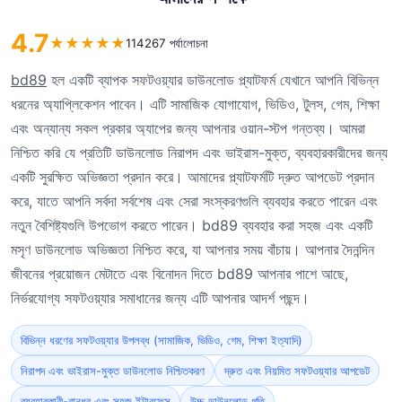
4.7
★
★
★
★
★
114267 পর্যালোচনা
bd89
হল একটি ব্যাপক সফটওয়্যার ডাউনলোড প্ল্যাটফর্ম যেখানে আপনি বিভিন্ন
ধরনের অ্যাপ্লিকেশন পাবেন। এটি সামাজিক যোগাযোগ, ভিডিও, টুলস, গেম, শিক্ষা
এবং অন্যান্য সকল প্রকার অ্যাপের জন্য আপনার ওয়ান-স্টপ গন্তব্য। আমরা
নিশ্চিত করি যে প্রতিটি ডাউনলোড নিরাপদ এবং ভাইরাস-মুক্ত, ব্যবহারকারীদের জন্য
একটি সুরক্ষিত অভিজ্ঞতা প্রদান করে। আমাদের প্ল্যাটফর্মটি দ্রুত আপডেট প্রদান
করে, যাতে আপনি সর্বদা সর্বশেষ এবং সেরা সংস্করণগুলি ব্যবহার করতে পারেন এবং
নতুন বৈশিষ্ট্যগুলি উপভোগ করতে পারেন। bd89 ব্যবহার করা সহজ এবং একটি
মসৃণ ডাউনলোড অভিজ্ঞতা নিশ্চিত করে, যা আপনার সময় বাঁচায়। আপনার দৈনন্দিন
জীবনের প্রয়োজন মেটাতে এবং বিনোদন দিতে bd89 আপনার পাশে আছে,
নির্ভরযোগ্য সফটওয়্যার সমাধানের জন্য এটি আপনার আদর্শ পছন্দ।
বিভিন্ন ধরণের সফটওয়্যার উপলব্ধ (সামাজিক, ভিডিও, গেম, শিক্ষা ইত্যাদি)
নিরাপদ এবং ভাইরাস-মুক্ত ডাউনলোড নিশ্চিতকরণ
দ্রুত এবং নিয়মিত সফটওয়্যার আপডেট
ব্যবহারকারী-বান্ধব এবং সহজ ইন্টারফেস
উচ্চ ডাউনলোড গতি