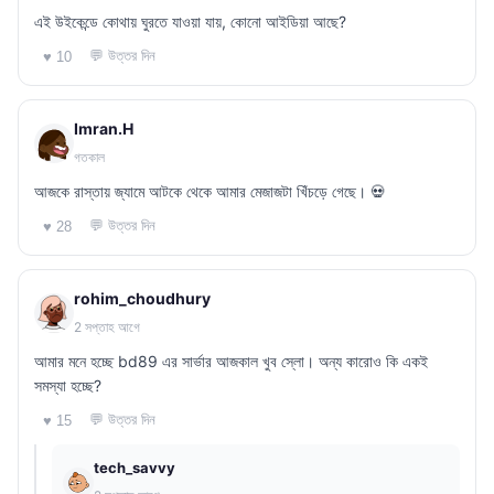
এই উইকেন্ডে কোথায় ঘুরতে যাওয়া যায়, কোনো আইডিয়া আছে?
💬 উত্তর দিন
♥ 10
Imran.H
গতকাল
আজকে রাস্তায় জ্যামে আটকে থেকে আমার মেজাজটা খিঁচড়ে গেছে। 💀
💬 উত্তর দিন
♥ 28
rohim_choudhury
2 সপ্তাহ আগে
আমার মনে হচ্ছে bd89 এর সার্ভার আজকাল খুব স্লো। অন্য কারোও কি একই
সমস্যা হচ্ছে?
💬 উত্তর দিন
♥ 15
tech_savvy