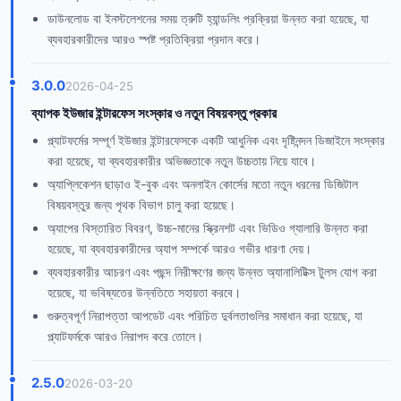
ডাউনলোড বা ইনস্টলেশনের সময় ত্রুটি হ্যান্ডলিং প্রক্রিয়া উন্নত করা হয়েছে, যা
ব্যবহারকারীদের আরও স্পষ্ট প্রতিক্রিয়া প্রদান করে।
3.0.0
2026-04-25
ব্যাপক ইউজার ইন্টারফেস সংস্কার ও নতুন বিষয়বস্তু প্রকার
প্ল্যাটফর্মের সম্পূর্ণ ইউজার ইন্টারফেসকে একটি আধুনিক এবং দৃষ্টিনন্দন ডিজাইনে সংস্কার
করা হয়েছে, যা ব্যবহারকারীর অভিজ্ঞতাকে নতুন উচ্চতায় নিয়ে যাবে।
অ্যাপ্লিকেশন ছাড়াও ই-বুক এবং অনলাইন কোর্সের মতো নতুন ধরনের ডিজিটাল
বিষয়বস্তুর জন্য পৃথক বিভাগ চালু করা হয়েছে।
অ্যাপের বিস্তারিত বিবরণ, উচ্চ-মানের স্ক্রিনশট এবং ভিডিও গ্যালারি উন্নত করা
হয়েছে, যা ব্যবহারকারীদের অ্যাপ সম্পর্কে আরও গভীর ধারণা দেয়।
ব্যবহারকারীর আচরণ এবং পছন্দ নিরীক্ষণের জন্য উন্নত অ্যানালিটিক্স টুলস যোগ করা
হয়েছে, যা ভবিষ্যতের উন্নতিতে সহায়তা করবে।
গুরুত্বপূর্ণ নিরাপত্তা আপডেট এবং পরিচিত দুর্বলতাগুলির সমাধান করা হয়েছে, যা
প্ল্যাটফর্মকে আরও নিরাপদ করে তোলে।
2.5.0
2026-03-20