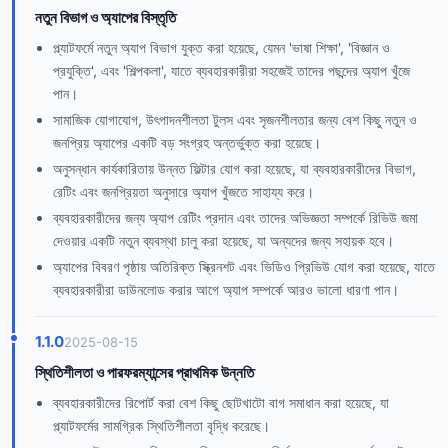
নতুন বিভাগ ও অ্যাপের বিস্তৃতি
প্ল্যাটফর্মে নতুন অ্যাপ বিভাগ যুক্ত করা হয়েছে, যেমন 'ভাষা শিক্ষা', 'বিজ্ঞান ও
প্রযুক্তি', এবং 'শিল্পকলা', যাতে ব্যবহারকারীরা সহজেই তাদের পছন্দের অ্যাপ খুঁজে
পান।
সামাজিক যোগাযোগ, উৎপাদনশীলতা টুলস এবং সৃজনশীলতার জন্য বেশ কিছু নতুন ও
জনপ্রিয় অ্যাপের একটি বড় সংগ্রহ অন্তর্ভুক্ত করা হয়েছে।
অনুসন্ধান কার্যকারিতায় উন্নত ফিল্টার যোগ করা হয়েছে, যা ব্যবহারকারীদের বিভাগ,
রেটিং এবং জনপ্রিয়তা অনুসারে অ্যাপ খুঁজতে সাহায্য করে।
ব্যবহারকারীদের জন্য অ্যাপ রেটিং প্রদান এবং তাদের অভিজ্ঞতা সম্পর্কে রিভিউ জমা
দেওয়ার একটি নতুন ব্যবস্থা চালু করা হয়েছে, যা অন্যদের জন্য সহায়ক হবে।
অ্যাপের বিবরণ পৃষ্ঠায় অতিরিক্ত স্ক্রিনশট এবং ভিডিও প্রিভিউ যোগ করা হয়েছে, যাতে
ব্যবহারকারীরা ডাউনলোড করার আগে অ্যাপ সম্পর্কে আরও ভালো ধারণা পান।
1.1.0
2025-08-15
স্থিতিশীলতা ও পারফরম্যান্সের প্রাথমিক উন্নতি
ব্যবহারকারীদের রিপোর্ট করা বেশ কিছু ছোটখাটো বাগ সমাধান করা হয়েছে, যা
প্ল্যাটফর্মের সামগ্রিক স্থিতিশীলতা বৃদ্ধি করেছে।