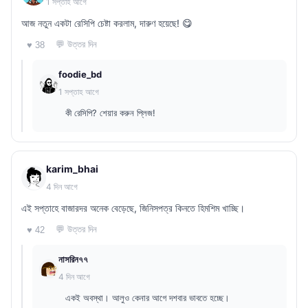
1 সপ্তাহ আগে
আজ নতুন একটা রেসিপি চেষ্টা করলাম, দারুণ হয়েছে! 😋
💬 উত্তর দিন
♥ 38
foodie_bd
1 সপ্তাহ আগে
কী রেসিপি? শেয়ার করুন প্লিজ!
karim_bhai
4 দিন আগে
এই সপ্তাহে বাজারদর অনেক বেড়েছে, জিনিসপত্র কিনতে হিমশিম খাচ্ছি।
💬 উত্তর দিন
♥ 42
নাসরিন৭৭
4 দিন আগে
একই অবস্থা। আলুও কেনার আগে দশবার ভাবতে হচ্ছে।