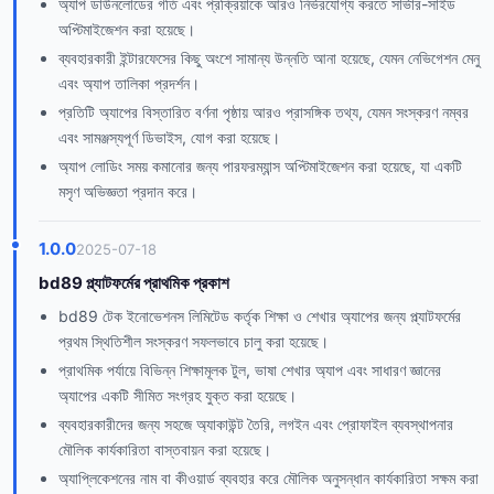
অ্যাপ ডাউনলোডের গতি এবং প্রক্রিয়াকে আরও নির্ভরযোগ্য করতে সার্ভার-সাইড
অপ্টিমাইজেশন করা হয়েছে।
ব্যবহারকারী ইন্টারফেসের কিছু অংশে সামান্য উন্নতি আনা হয়েছে, যেমন নেভিগেশন মেনু
এবং অ্যাপ তালিকা প্রদর্শন।
প্রতিটি অ্যাপের বিস্তারিত বর্ণনা পৃষ্ঠায় আরও প্রাসঙ্গিক তথ্য, যেমন সংস্করণ নম্বর
এবং সামঞ্জস্যপূর্ণ ডিভাইস, যোগ করা হয়েছে।
অ্যাপ লোডিং সময় কমানোর জন্য পারফরম্যান্স অপ্টিমাইজেশন করা হয়েছে, যা একটি
মসৃণ অভিজ্ঞতা প্রদান করে।
1.0.0
2025-07-18
bd89 প্ল্যাটফর্মের প্রাথমিক প্রকাশ
bd89 টেক ইনোভেশনস লিমিটেড কর্তৃক শিক্ষা ও শেখার অ্যাপের জন্য প্ল্যাটফর্মের
প্রথম স্থিতিশীল সংস্করণ সফলভাবে চালু করা হয়েছে।
প্রাথমিক পর্যায়ে বিভিন্ন শিক্ষামূলক টুল, ভাষা শেখার অ্যাপ এবং সাধারণ জ্ঞানের
অ্যাপের একটি সীমিত সংগ্রহ যুক্ত করা হয়েছে।
ব্যবহারকারীদের জন্য সহজে অ্যাকাউন্ট তৈরি, লগইন এবং প্রোফাইল ব্যবস্থাপনার
মৌলিক কার্যকারিতা বাস্তবায়ন করা হয়েছে।
অ্যাপ্লিকেশনের নাম বা কীওয়ার্ড ব্যবহার করে মৌলিক অনুসন্ধান কার্যকারিতা সক্ষম করা