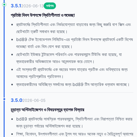
3.5.1
2026-06-13
সর্বশেষ
প্রতিষ্ঠা দিবস উপলক্ষে স্থিতিশীলতা ও শুভেচ্ছা
প্ল্যাটফর্মের স্থিতিশীলতা এবং নির্ভরযোগ্যতা বাড়ানোর জন্য কিছু জরুরি বাগ ফিক্স এবং
ছোটখাটো ত্রুটি সমাধান করা হয়েছে।
bd89 টেক ইনোভেশনস লিমিটেড-এর প্রতিষ্ঠা দিবস উপলক্ষে প্ল্যাটফর্মে একটি বিশেষ
শুভেচ্ছা বার্তা এবং থিম যোগ করা হয়েছে।
ছোটখাটো ইউজার ইন্টারফেস পরিবর্তন এবং পারফরম্যান্স টিউনিং করা হয়েছে, যা
ব্যবহারকারীর অভিজ্ঞতাকে আরও আনন্দদায়ক করে তোলে।
এই সংস্করণটি প্ল্যাটফর্মের এক বছরের সফল যাত্রার প্রতীক এবং ভবিষ্যতের জন্য
আমাদের প্রতিশ্রুতির প্রতিফলন।
ব্যবহারকারীদের অবিচ্ছিন্ন সমর্থনের জন্য bd89 টিম আন্তরিক ধন্যবাদ জানাচ্ছে।
3.5.0
2026-06-05
চূড়ান্ত অপ্টিমাইজেশন ও বিষয়বস্তুর ব্যাপক বিস্তার
bd89 প্ল্যাটফর্মের সামগ্রিক পারফরম্যান্স, স্থিতিশীলতা এবং নিরাপত্তা নিশ্চিত করার
জন্য চূড়ান্ত পর্যায়ের অপ্টিমাইজেশন করা হয়েছে।
শিক্ষা, বিনোদন, উৎপাদনশীলতা এবং টুলস সহ আরও অনেক নতুন ও বৈচিত্র্যপূর্ণ অ্যাপের