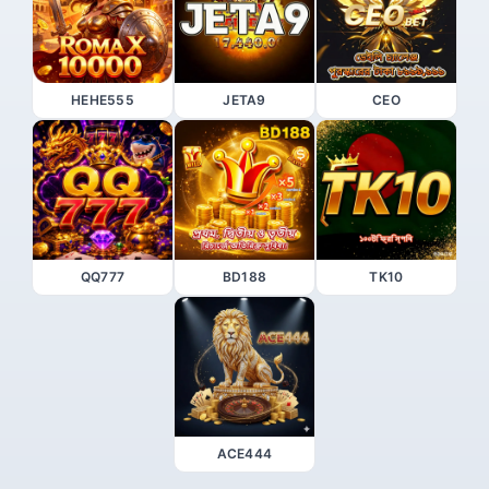
HEHE555
JETA9
CEO
QQ777
BD188
TK10
ACE444