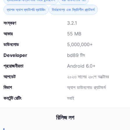
ব্যাপক অ্যাপ ক্যাটাগরি ব্রাউজিং
নির্ভরযোগ্য এবং স্থিতিশীল প্ল্যাটফর্ম
সংস্করণ
3.2.1
আকার
55 MB
ডাউনলোড
5,000,000+
Developer
bd89 টিম
প্রয়োজনীয়তা
Android 6.0+
আপডেট
২০২৩ সালের ২৮শে অক্টোবর
বিভাগ
অ্যাপ ডাউনলোড প্ল্যাটফর্ম
কনটেন্ট রেটিং
সবাই
রিলিজ লগ