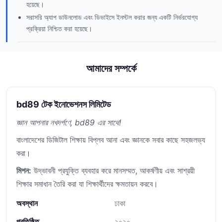
হয়েছে।
সরাসরি অ্যাপ ডাউনলোড এবং ডিভাইসে ইনস্টল করার জন্য একটি নির্ভরযোগ্য
প্রক্রিয়া নিশ্চিত করা হয়েছে।
আমাদের সম্পর্কে
bd89 টেক ইনোভেশনস লিমিটেড
জ্ঞান আপনার নখদর্পণে, bd89 এর সাথে!
বাংলাদেশের ডিজিটাল শিক্ষায় বিপ্লব আনা এবং জ্ঞানকে সবার কাছে সহজলভ্য
করা।
মিশন:
উদ্ভাবনী প্রযুক্তি ব্যবহার করে মানসম্মত, আকর্ষণীয় এবং সাশ্রয়ী
শিক্ষার সমাধান তৈরি করা যা শিক্ষার্থীদের ক্ষমতায়ন করবে।
অবস্থান
ঢাকা
প্রতিষ্ঠিত
২০২০