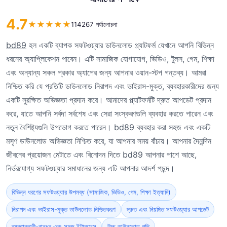
4.7
★
★
★
★
★
114267 পর্যালোচনা
bd89
হল একটি ব্যাপক সফটওয়্যার ডাউনলোড প্ল্যাটফর্ম যেখানে আপনি বিভিন্ন
ধরনের অ্যাপ্লিকেশন পাবেন। এটি সামাজিক যোগাযোগ, ভিডিও, টুলস, গেম, শিক্ষা
এবং অন্যান্য সকল প্রকার অ্যাপের জন্য আপনার ওয়ান-স্টপ গন্তব্য। আমরা
নিশ্চিত করি যে প্রতিটি ডাউনলোড নিরাপদ এবং ভাইরাস-মুক্ত, ব্যবহারকারীদের জন্য
একটি সুরক্ষিত অভিজ্ঞতা প্রদান করে। আমাদের প্ল্যাটফর্মটি দ্রুত আপডেট প্রদান
করে, যাতে আপনি সর্বদা সর্বশেষ এবং সেরা সংস্করণগুলি ব্যবহার করতে পারেন এবং
নতুন বৈশিষ্ট্যগুলি উপভোগ করতে পারেন। bd89 ব্যবহার করা সহজ এবং একটি
মসৃণ ডাউনলোড অভিজ্ঞতা নিশ্চিত করে, যা আপনার সময় বাঁচায়। আপনার দৈনন্দিন
জীবনের প্রয়োজন মেটাতে এবং বিনোদন দিতে bd89 আপনার পাশে আছে,
নির্ভরযোগ্য সফটওয়্যার সমাধানের জন্য এটি আপনার আদর্শ পছন্দ।
বিভিন্ন ধরণের সফটওয়্যার উপলব্ধ (সামাজিক, ভিডিও, গেম, শিক্ষা ইত্যাদি)
নিরাপদ এবং ভাইরাস-মুক্ত ডাউনলোড নিশ্চিতকরণ
দ্রুত এবং নিয়মিত সফটওয়্যার আপডেট
ব্যবহারকারী-বান্ধব এবং সহজ ইন্টারফেস
উচ্চ ডাউনলোড গতি