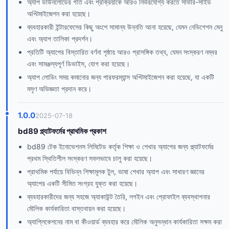
অ্যাপ ডাউনলোডের গতি এবং প্রক্রিয়াকে আরও নির্ভরযোগ্য করতে সার্ভার-সাইড
অপ্টিমাইজেশন করা হয়েছে।
ব্যবহারকারী ইন্টারফেসের কিছু অংশে সামান্য উন্নতি আনা হয়েছে, যেমন নেভিগেশন মেনু
এবং অ্যাপ তালিকা প্রদর্শন।
প্রতিটি অ্যাপের বিস্তারিত বর্ণনা পৃষ্ঠায় আরও প্রাসঙ্গিক তথ্য, যেমন সংস্করণ নম্বর
এবং সামঞ্জস্যপূর্ণ ডিভাইস, যোগ করা হয়েছে।
অ্যাপ লোডিং সময় কমানোর জন্য পারফরম্যান্স অপ্টিমাইজেশন করা হয়েছে, যা একটি
মসৃণ অভিজ্ঞতা প্রদান করে।
1.0.0
2025-07-18
bd89 প্ল্যাটফর্মের প্রাথমিক প্রকাশ
bd89 টেক ইনোভেশনস লিমিটেড কর্তৃক শিক্ষা ও শেখার অ্যাপের জন্য প্ল্যাটফর্মের
প্রথম স্থিতিশীল সংস্করণ সফলভাবে চালু করা হয়েছে।
প্রাথমিক পর্যায়ে বিভিন্ন শিক্ষামূলক টুল, ভাষা শেখার অ্যাপ এবং সাধারণ জ্ঞানের
অ্যাপের একটি সীমিত সংগ্রহ যুক্ত করা হয়েছে।
ব্যবহারকারীদের জন্য সহজে অ্যাকাউন্ট তৈরি, লগইন এবং প্রোফাইল ব্যবস্থাপনার
মৌলিক কার্যকারিতা বাস্তবায়ন করা হয়েছে।
অ্যাপ্লিকেশনের নাম বা কীওয়ার্ড ব্যবহার করে মৌলিক অনুসন্ধান কার্যকারিতা সক্ষম করা