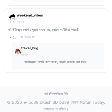
weekend_vibes
গতকাল
এই উইকেন্ডে কোথায় ঘুরতে যাওয়া যায়, কোনো আইডিয়া আছে?
💬 উত্তর দিন
♥ 10
travel_bug
গতকাল
বোটানিক্যাল গার্ডেন যেতে পারেন, প্রকৃতি উপভোগ করা যাবে।
শর্তাবলী
গোপনীয়তা নীতি
© 2026 🔥 bd89 bKash BD bd89 বোনাস Notun Today.
সর্বস্বত্ব সংরক্ষিত।