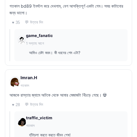
গতকাল bd89 ইনস্টল করে দেখলাম, বেশ আসক্তিপূর্ণ একটা গেম। সময় কাটানোর
জন্য ভালো।
💬 উত্তর দিন
♥ 35
game_fanatic
1 সপ্তাহ আগে
আমিও চেষ্টা করব। কী ধরনের গেম এটা?
Imran.H
গতকাল
আজকে রাস্তায় জ্যামে আটকে থেকে আমার মেজাজটা খিঁচড়ে গেছে। 💀
💬 উত্তর দিন
♥ 28
traffic_victim
গতকাল
হাঁটাচলা করতে করতে জীবন শেষ!