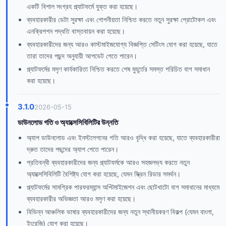
একটি বিশাল সংগ্রহ প্ল্যাটফর্মে যুক্ত করা হয়েছে।
ব্যবহারকারীর ডেটা সুরক্ষা এবং গোপনীয়তা নিশ্চিত করতে নতুন সুরক্ষা প্রোটোকল এবং
এনক্রিপশন পদ্ধতি বাস্তবায়ন করা হয়েছে।
ব্যবহারকারীদের জন্য আরও কাস্টমাইজযোগ্য বিজ্ঞপ্তি সেটিংস যোগ করা হয়েছে, যাতে
তারা তাদের পছন্দ অনুযায়ী আপডেট পেতে পারেন।
প্ল্যাটফর্মের মসৃণ কার্যকারিতা নিশ্চিত করতে শেষ মুহূর্তের সমস্ত পরিচিত বাগ সমাধান
করা হয়েছে।
3.1.0
2026-05-15
ডাউনলোড গতি ও অ্যাক্সেসিবিলিটির উন্নতি
অ্যাপ ডাউনলোড এবং ইনস্টলেশনের গতি আরও বৃদ্ধি করা হয়েছে, যাতে ব্যবহারকারীরা
দ্রুত তাদের পছন্দের অ্যাপ পেতে পারেন।
প্রতিবন্ধী ব্যবহারকারীদের জন্য প্ল্যাটফর্মকে আরও সহজলভ্য করতে নতুন
অ্যাক্সেসিবিলিটি বৈশিষ্ট্য যোগ করা হয়েছে, যেমন স্ক্রিন রিডার সমর্থন।
প্ল্যাটফর্মের সামগ্রিক পারফরম্যান্স অপ্টিমাইজেশন এবং ছোটখাটো বাগ সমাধানের মাধ্যমে
ব্যবহারকারীর অভিজ্ঞতা আরও মসৃণ করা হয়েছে।
বিভিন্ন আঞ্চলিক ভাষার ব্যবহারকারীদের জন্য নতুন স্থানীয়করণ বিকল্প (যেমন বাংলা,
ইংরেজি) যোগ করা হয়েছে।