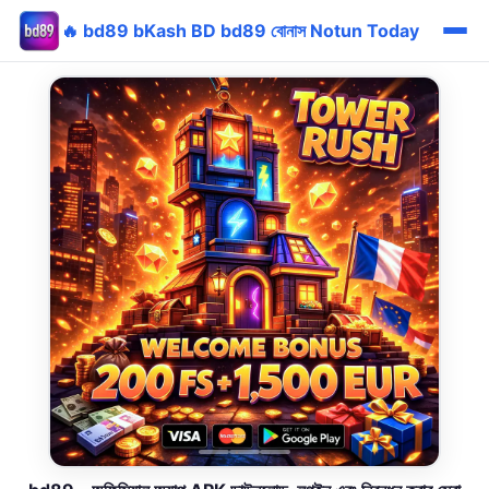
🔥 bd89 bKash BD bd89 বোনাস Notun Today