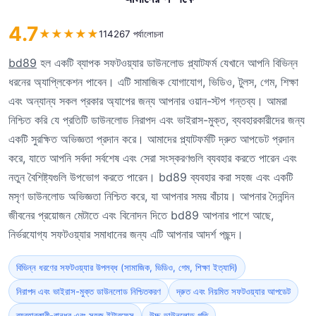
4.7
★
★
★
★
★
114267 পর্যালোচনা
bd89
হল একটি ব্যাপক সফটওয়্যার ডাউনলোড প্ল্যাটফর্ম যেখানে আপনি বিভিন্ন
ধরনের অ্যাপ্লিকেশন পাবেন। এটি সামাজিক যোগাযোগ, ভিডিও, টুলস, গেম, শিক্ষা
এবং অন্যান্য সকল প্রকার অ্যাপের জন্য আপনার ওয়ান-স্টপ গন্তব্য। আমরা
নিশ্চিত করি যে প্রতিটি ডাউনলোড নিরাপদ এবং ভাইরাস-মুক্ত, ব্যবহারকারীদের জন্য
একটি সুরক্ষিত অভিজ্ঞতা প্রদান করে। আমাদের প্ল্যাটফর্মটি দ্রুত আপডেট প্রদান
করে, যাতে আপনি সর্বদা সর্বশেষ এবং সেরা সংস্করণগুলি ব্যবহার করতে পারেন এবং
নতুন বৈশিষ্ট্যগুলি উপভোগ করতে পারেন। bd89 ব্যবহার করা সহজ এবং একটি
মসৃণ ডাউনলোড অভিজ্ঞতা নিশ্চিত করে, যা আপনার সময় বাঁচায়। আপনার দৈনন্দিন
জীবনের প্রয়োজন মেটাতে এবং বিনোদন দিতে bd89 আপনার পাশে আছে,
নির্ভরযোগ্য সফটওয়্যার সমাধানের জন্য এটি আপনার আদর্শ পছন্দ।
বিভিন্ন ধরণের সফটওয়্যার উপলব্ধ (সামাজিক, ভিডিও, গেম, শিক্ষা ইত্যাদি)
নিরাপদ এবং ভাইরাস-মুক্ত ডাউনলোড নিশ্চিতকরণ
দ্রুত এবং নিয়মিত সফটওয়্যার আপডেট
ব্যবহারকারী-বান্ধব এবং সহজ ইন্টারফেস
উচ্চ ডাউনলোড গতি