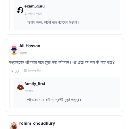
exam_guru
2 সপ্তাহ আগে
আরাম করুন, ভালো করে পড়েছেন নিশ্চয়ই।
Ali.Hassan
গতকাল
সপ্তাহান্তে পরিবারের সাথে সুন্দর সময় কাটালাম। এর চেয়ে বড় আর কী হতে পারে?
💬 উত্তর দিন
♥ 60
family_first
গতকাল
পরিবারের সাথে কাটানো প্রতিটি মুহূর্ত অমূল্য।
rohim_choudhury