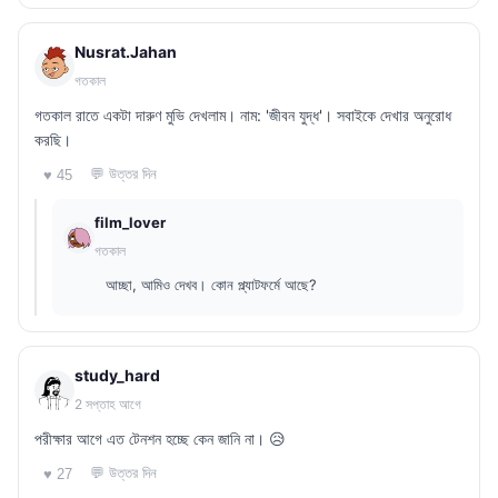
Nusrat.Jahan
গতকাল
গতকাল রাতে একটা দারুণ মুভি দেখলাম। নাম: 'জীবন যুদ্ধ'। সবাইকে দেখার অনুরোধ
করছি।
💬 উত্তর দিন
♥ 45
film_lover
গতকাল
আচ্ছা, আমিও দেখব। কোন প্ল্যাটফর্মে আছে?
study_hard
2 সপ্তাহ আগে
পরীক্ষার আগে এত টেনশন হচ্ছে কেন জানি না। 😥
💬 উত্তর দিন
♥ 27