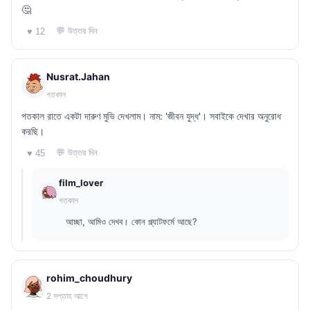
🤔
💬 উত্তর দিন
♥ 12
Nusrat.Jahan
গতকাল
গতকাল রাতে একটা দারুণ মুভি দেখলাম। নাম: 'জীবন যুদ্ধ'। সবাইকে দেখার অনুরোধ
করছি।
💬 উত্তর দিন
♥ 45
film_lover
গতকাল
আচ্ছা, আমিও দেখব। কোন প্ল্যাটফর্মে আছে?
rohim_choudhury
2 সপ্তাহ আগে