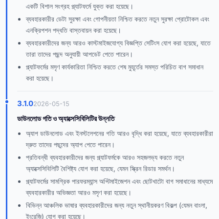
একটি বিশাল সংগ্রহ প্ল্যাটফর্মে যুক্ত করা হয়েছে।
ব্যবহারকারীর ডেটা সুরক্ষা এবং গোপনীয়তা নিশ্চিত করতে নতুন সুরক্ষা প্রোটোকল এবং
এনক্রিপশন পদ্ধতি বাস্তবায়ন করা হয়েছে।
ব্যবহারকারীদের জন্য আরও কাস্টমাইজযোগ্য বিজ্ঞপ্তি সেটিংস যোগ করা হয়েছে, যাতে
তারা তাদের পছন্দ অনুযায়ী আপডেট পেতে পারেন।
প্ল্যাটফর্মের মসৃণ কার্যকারিতা নিশ্চিত করতে শেষ মুহূর্তের সমস্ত পরিচিত বাগ সমাধান
করা হয়েছে।
3.1.0
2026-05-15
ডাউনলোড গতি ও অ্যাক্সেসিবিলিটির উন্নতি
অ্যাপ ডাউনলোড এবং ইনস্টলেশনের গতি আরও বৃদ্ধি করা হয়েছে, যাতে ব্যবহারকারীরা
দ্রুত তাদের পছন্দের অ্যাপ পেতে পারেন।
প্রতিবন্ধী ব্যবহারকারীদের জন্য প্ল্যাটফর্মকে আরও সহজলভ্য করতে নতুন
অ্যাক্সেসিবিলিটি বৈশিষ্ট্য যোগ করা হয়েছে, যেমন স্ক্রিন রিডার সমর্থন।
প্ল্যাটফর্মের সামগ্রিক পারফরম্যান্স অপ্টিমাইজেশন এবং ছোটখাটো বাগ সমাধানের মাধ্যমে
ব্যবহারকারীর অভিজ্ঞতা আরও মসৃণ করা হয়েছে।
বিভিন্ন আঞ্চলিক ভাষার ব্যবহারকারীদের জন্য নতুন স্থানীয়করণ বিকল্প (যেমন বাংলা,
ইংরেজি) যোগ করা হয়েছে।