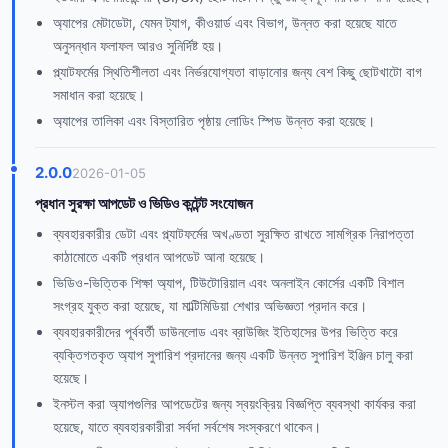
অ্যাপের মেটাডেটা, যেমন ট্যাগ, কীওয়ার্ড এবং বিভাগ, উন্নত করা হয়েছে যাতে
অনুসন্ধান ফলাফল আরও সুনির্দিষ্ট হয়।
প্ল্যাটফর্মের স্থিতিশীলতা এবং নির্ভরযোগ্যতা বাড়ানোর জন্য বেশ কিছু ছোটখাটো বাগ
সমাধান করা হয়েছে।
অ্যাপের তালিকা এবং বিস্তারিত পৃষ্ঠায় লোডিং স্পিড উন্নত করা হয়েছে।
2.0.0
2026-01-05
প্রধান সুরক্ষা আপডেট ও ভিডিও কন্টেন্ট সংযোজন
ব্যবহারকারীর ডেটা এবং প্ল্যাটফর্মের অখণ্ডতা সুরক্ষিত রাখতে সামগ্রিক নিরাপত্তা
কাঠামোতে একটি প্রধান আপডেট আনা হয়েছে।
ভিডিও-ভিত্তিক শিক্ষা অ্যাপ, টিউটোরিয়াল এবং অনলাইন কোর্সের একটি বিশাল
সংগ্রহ যুক্ত করা হয়েছে, যা মাল্টিমিডিয়া শেখার অভিজ্ঞতা প্রদান করে।
ব্যবহারকারীদের পূর্ববর্তী ডাউনলোড এবং ব্রাউজিং ইতিহাসের উপর ভিত্তি করে
ব্যক্তিগতকৃত অ্যাপ সুপারিশ প্রদানের জন্য একটি উন্নত সুপারিশ ইঞ্জিন চালু করা
হয়েছে।
ইনস্টল করা অ্যাপগুলির আপডেটের জন্য স্বয়ংক্রিয় বিজ্ঞপ্তি ব্যবস্থা কার্যকর করা
হয়েছে, যাতে ব্যবহারকারীরা সর্বদা সর্বশেষ সংস্করণে থাকেন।