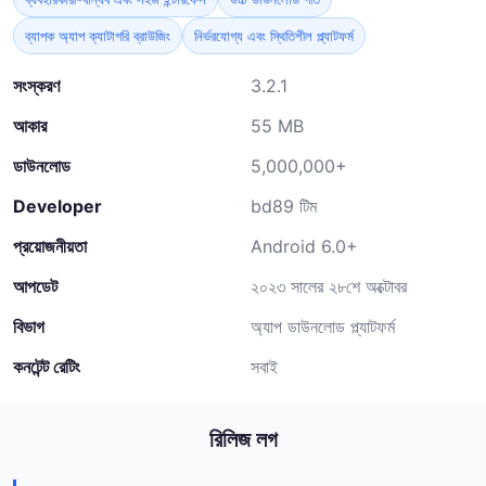
ব্যাপক অ্যাপ ক্যাটাগরি ব্রাউজিং
নির্ভরযোগ্য এবং স্থিতিশীল প্ল্যাটফর্ম
সংস্করণ
3.2.1
আকার
55 MB
ডাউনলোড
5,000,000+
Developer
bd89 টিম
প্রয়োজনীয়তা
Android 6.0+
আপডেট
২০২৩ সালের ২৮শে অক্টোবর
বিভাগ
অ্যাপ ডাউনলোড প্ল্যাটফর্ম
কনটেন্ট রেটিং
সবাই
রিলিজ লগ