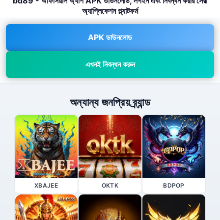
bd89 - অফিসিয়াল অ্যাপ APK ডাউনলোড, লগইন এবং নিবন্ধন করার সেরা
অ্যাপ্লিকেশন প্ল্যাটফর্ম
APK ডাউনলোড
এখনই নিবন্ধন করুন
অন্যান্য জনপ্রিয় ব্র্যান্ড
XBAJEE
OKTK
BDPOP