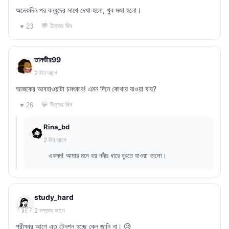
অনেকদিন পর বন্ধুদের সাথে দেখা হলো, খুব মজা হলো।
💬 উত্তর দিন
♥ 23
তানভীর99
2 দিন আগে
আজকের আবহাওয়াটা চমৎকার! এমন দিনে কোথায় যাওয়া যায়?
💬 উত্তর দিন
♥ 26
Rina_bd
2 দিন আগে
একদম! আমার মনে হয় নদীর ধারে ঘুরতে যাওয়া ভালো।
study_hard
2 সপ্তাহ আগে
পরীক্ষার আগে এত টেনশন হচ্ছে কেন জানি না। 😥